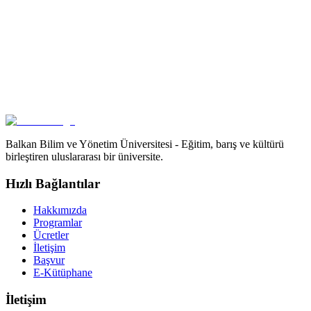
Güncel Kalın
Bültenimize abone olun ve BSMU'dan önemli haberleri, etkinlikleri
ve güncellemeleri kaçırmayın.
Abone Ol
Gizliliğinize saygı duyuyoruz. İstediğiniz zaman aboneliği iptal
edebilirsiniz.
Balkan Bilim ve Yönetim Üniversitesi - Eğitim, barış ve kültürü
birleştiren uluslararası bir üniversite.
Hızlı Bağlantılar
Hakkımızda
Programlar
Ücretler
İletişim
Başvur
E-Kütüphane
İletişim