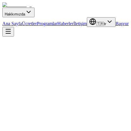
Hakkımızda
Ana Sayfa
Ücretler
Programlar
Haberler
İletişim
Başvur
🇹🇷
tr
Son Güncellemeler
Bilgili Kalın